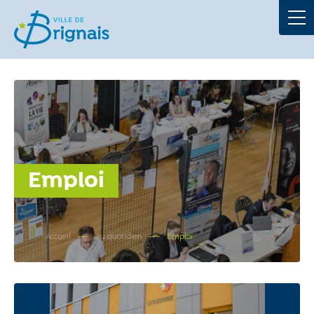
Démarches
La Mairie
Au quotidien
À tout âge
Emploi
Culture et loisirs
Accueil
Au quotidien
Emploi
Portails
Actualités
Agenda