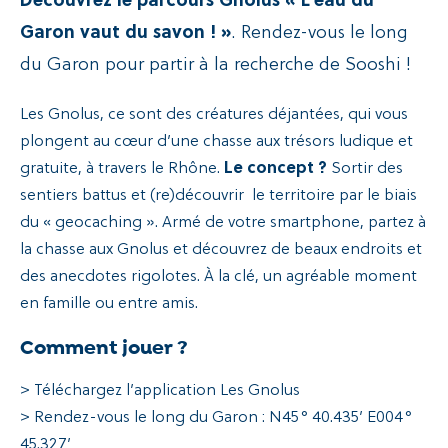
Découvrez le parcours Gnolus « L’eau du
Recherche
Garon vaut du savon ! »
. Rendez-vous le long
du Garon pour partir à la recherche de Sooshi !
Les Gnolus, ce sont des créatures déjantées, qui vous
plongent au cœur d’une chasse aux trésors ludique et
gratuite, à travers le Rhône.
Le concept ?
Sortir des
sentiers battus et (re)découvrir le territoire par le biais
du « geocaching ». Armé de votre smartphone, partez à
la chasse aux Gnolus et découvrez de beaux endroits et
des anecdotes rigolotes. À la clé, un agréable moment
en famille ou entre amis.
Comment jouer ?
> Téléchargez l’application Les Gnolus
> Rendez-vous le long du Garon : N45° 40.435’ E004°
45.327’