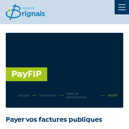
Démarches
La Mairie
Au quotidien
À tout âge
PayFIP
Culture et loisirs
Aides et
Accueil
Démarches
PayFIP
permanences
Portails
Payer vos factures publiques
Actualités
Agenda