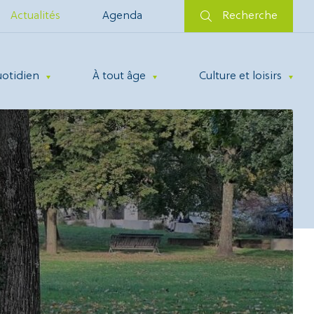
Actualités
Agenda
Recherche
uotidien
À tout âge
Culture et loisirs