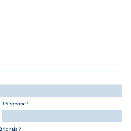
Téléphone
*
rignais ?