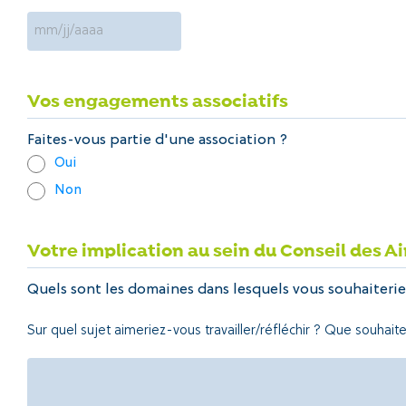
MM
slash
JJ
Vos engagements associatifs
slash
AAAA
Faites-vous partie d'une association ?
Oui
Non
Votre implication au sein du Conseil des A
Quels sont les domaines dans lesquels vous souhaiteriez
Sur quel sujet aimeriez-vous travailler/réfléchir ? Que souhai