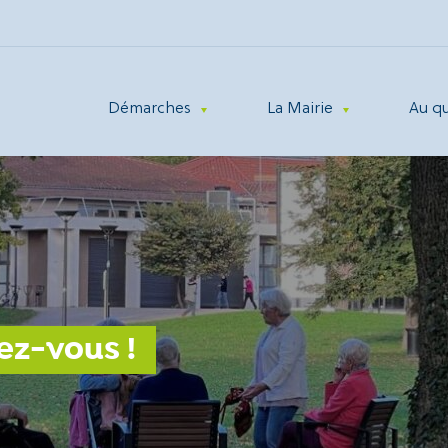
Démarches
La Mairie
Au q
ez-vous !