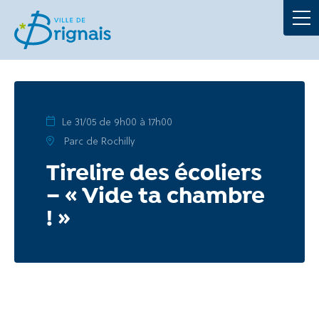
Démarches
La Mairie
Au quotidien
Le 31/05 de 9h00 à 17h00
Parc de Rochilly
À tout âge
Tirelire des écoliers
– « Vide ta chambre
Culture et loisirs
! »
Portails
Actualités
Agenda