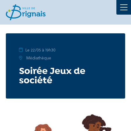
Démarches
La Mairie
Au quotidien
Le 22/05 à 19h30
Médiathèque
À tout âge
Soirée Jeux de
société
Culture et loisirs
Portails
Actualités
Agenda