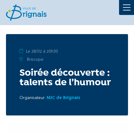
Démarches
La Mairie
Au quotidien
Le 28/02 à 20h30
Briscope
À tout âge
Soirée découverte :
talents de l’humour
Culture et loisirs
Organisateur:
MJC de Brignais
Portails
Actualités
Agenda