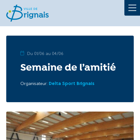
Démarches
La Mairie
Au quotidien
Du 01/06 au 04/06
Semaine de l’amitié
À tout âge
Culture et loisirs
Organisateur:
Delta Sport Brignais
Portails
Actualités
Agenda