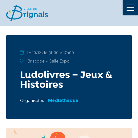
Démarches
La Mairie
Au quotidien
Le 10/12 de 9h00 à 17h00
Briscope - Salle Expo
À tout âge
Ludolivres – Jeux &
Histoires
Culture et loisirs
Organisateur:
Médiathèque
Portails
Actualités
Agenda