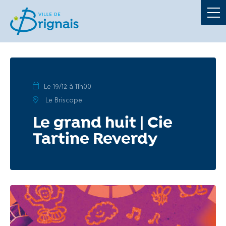
Démarches
La Mairie
Au quotidien
Le 19/12 à 11h00
Le Briscope
À tout âge
Le grand huit | Cie
Tartine Reverdy
Culture et loisirs
Portails
Actualités
Agenda