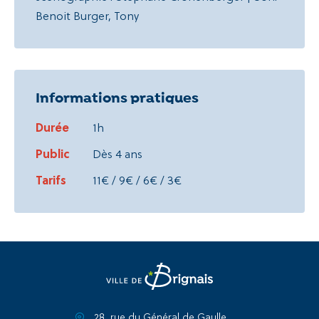
Benoit Burger, Tony
Informations pratiques
Durée
1h
Public
Dès 4 ans
Tarifs
11€ / 9€ / 6€ / 3€
28, rue du Général de Gaulle