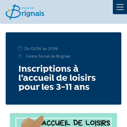
Démarches
La Mairie
Au quotidien
Du 02/06 au 27/06
Centre Social de Brignais
À tout âge
Inscriptions à
l’accueil de loisirs
Culture et loisirs
pour les 3-11 ans
Portails
Actualités
Agenda