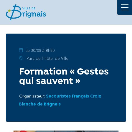
Démarches
La Mairie
Au quotidien
Le 30/05 à 8h30
Parc de l'Hôtel de Ville
À tout âge
Formation « Gestes
qui sauvent »
Culture et loisirs
Organisateur:
Secouristes Français Croix
Blanche de Brignais
Portails
Actualités
Agenda