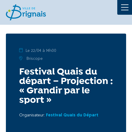
Démarches
La Mairie
Au quotidien
Le 22/04 à 14h00
Briscope
À tout âge
Festival Quais du
départ – Projection :
Culture et loisirs
« Grandir par le
sport »
Portails
Organisateur:
Festival Quais du Départ
Actualités
Agenda