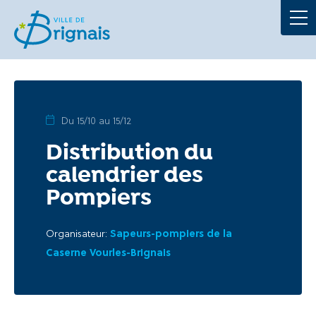
Démarches
La Mairie
Au quotidien
Du 15/10 au 15/12
Distribution du
À tout âge
calendrier des
Culture et loisirs
Pompiers
Organisateur:
Sapeurs-pompiers de la
Caserne Vourles-Brignais
Portails
Actualités
Agenda