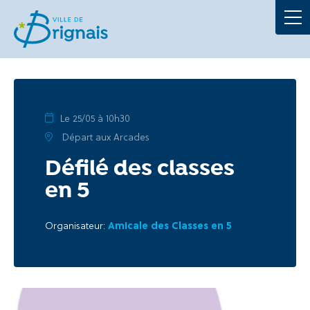
Démarches
La Mairie
Au quotidien
Le 25/05 à 10h30
Départ aux Arcades
À tout âge
Défilé des classes
en 5
Culture et loisirs
Organisateur:
Amicale des Classes en 5
Portails
Actualités
Agenda