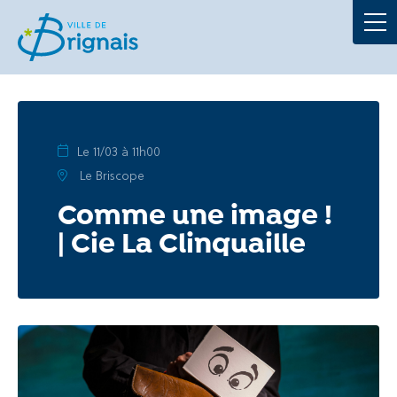
Démarches
La Mairie
Au quotidien
Le 11/03 à 11h00
Le Briscope
À tout âge
Comme une image !
| Cie La Clinquaille
Culture et loisirs
Portails
Actualités
Agenda