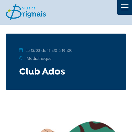
Démarches
La Mairie
Au quotidien
Le 13/03 de 17h30 à 19h00
Médiathèque
À tout âge
Club Ados
Culture et loisirs
Portails
Actualités
Agenda