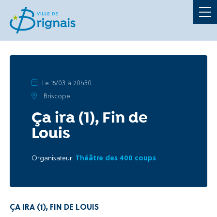
Démarches
La Mairie
Au quotidien
Le 15/03 à 20h30
Briscope
À tout âge
Ça ira (1), Fin de
Louis
Culture et loisirs
Organisateur:
Théâtre des 400 coups
Portails
Actualités
ÇA IRA (1), FIN DE LOUIS
Agenda