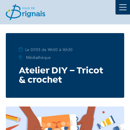
Démarches
La Mairie
Au quotidien
Le 07/03 de 14h00 à 16h30
Médiathèque
À tout âge
Atelier DIY – Tricot
& crochet
Culture et loisirs
Portails
Actualités
Agenda