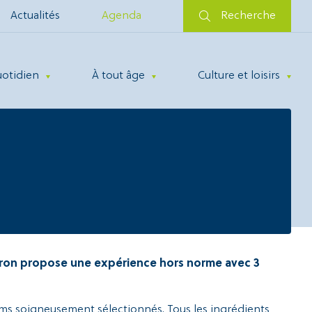
Actualités
Agenda
Recherche
uotidien
À tout âge
Culture et loisirs
aron propose une expérience hors norme avec 3
ms soigneusement sélectionnés. Tous les ingrédients