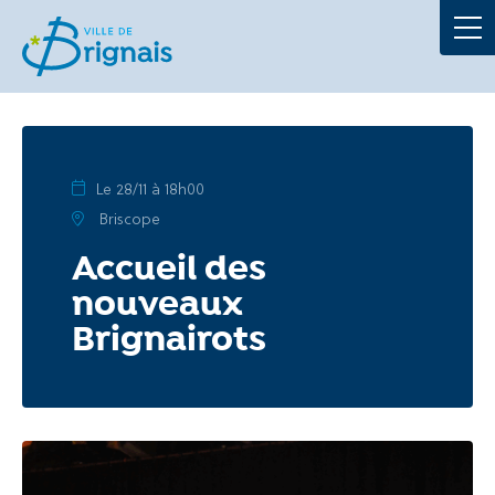
Démarches
La Mairie
Au quotidien
Le 28/11 à 18h00
Briscope
À tout âge
Accueil des
nouveaux
Culture et loisirs
Brignairots
Portails
Actualités
Agenda