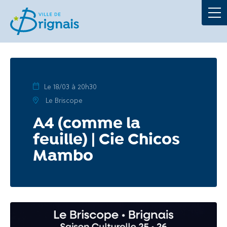
Démarches
La Mairie
Au quotidien
Le 18/03 à 20h30
Le Briscope
À tout âge
A4 (comme la
feuille) | Cie Chicos
Culture et loisirs
Mambo
Portails
Actualités
Agenda